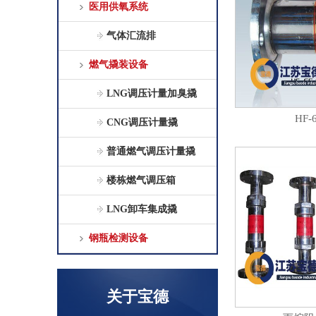
医用供氧系统
气体汇流排
燃气撬装设备
LNG调压计量加臭撬
HF
CNG调压计量撬
普通燃气调压计量撬
楼栋燃气调压箱
LNG卸车集成撬
钢瓶检测设备
关于宝德