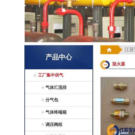
江苏
产品中心
阻火器
工厂集中供气
气体汇流排
分气包
气体终端箱
调压阀组