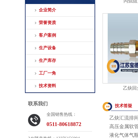
丙烷阻
企业简介
荣誉资质
客户案例
生产设备
生产库存
工厂一角
技术资料
乙炔回
联系我们
技术答疑
全国销售热线：
乙炔汇流排
0511-80618872
高压金属软
液化气体气