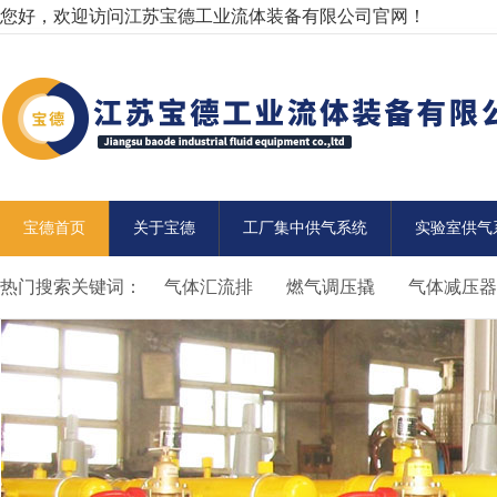
您好，欢迎访问江苏宝德工业流体装备有限公司官网！
宝德首页
关于宝德
工厂集中供气系统
实验室供气
热门搜索关键词：
气体汇流排
燃气调压撬
气体减压器