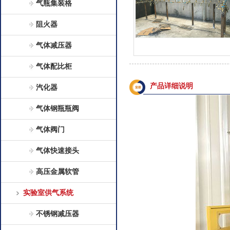
气瓶集装格
阻火器
气体减压器
气体配比柜
产品详细说明
汽化器
气体钢瓶瓶阀
气体阀门
气体快速接头
高压金属软管
实验室供气系统
不锈钢减压器