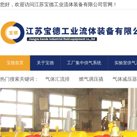
您好，欢迎访问江苏宝德工业流体装备有限公司官网！
宝德首页
关于宝德
工厂集中供气系统
实验室供气
热门搜索关键词：
气体汇流排
燃气调压撬
气体减压器