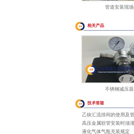
管道安装现场
相关产品
不锈钢减压器
技术答疑
乙炔汇流排间的使用及
高压金属软管安装时须
液化气体气瓶充装规定