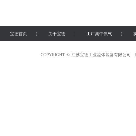
宝德首页
关于宝德
工厂集中供气
COPYRIGHT © 江苏宝德工业流体装备有限公