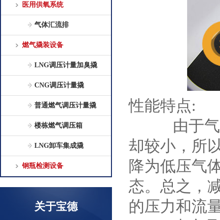
医用供氧系统
气体汇流排
燃气撬装设备
LNG调压计量加臭撬
CNG调压计量撬
性能特点:
普通燃气调压计量撬
由于气瓶内
楼栋燃气调压箱
却较小，所
LNG卸车集成撬
降为低压气
钢瓶检测设备
态。总之，
的压力和流
关于宝德