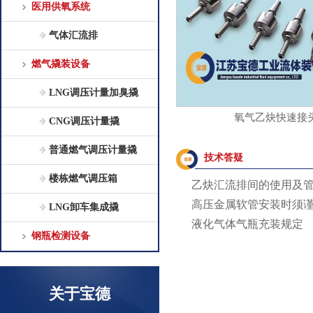
医用供氧系统
气体汇流排
燃气撬装设备
LNG调压计量加臭撬
氧气乙炔快速接
CNG调压计量撬
普通燃气调压计量撬
技术答疑
楼栋燃气调压箱
乙炔汇流排间的使用及
高压金属软管安装时须
LNG卸车集成撬
液化气体气瓶充装规定
钢瓶检测设备
关于宝德