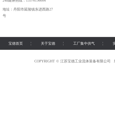
24h随身热线：13376156004
地址：丹阳市延陵镇东进西路27
号
宝德首页
关于宝德
工厂集中供气
COPYRIGHT © 江苏宝德工业流体装备有限公